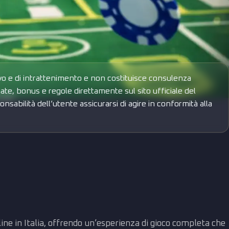
vo e di intrattenimento e non costituisce consulenza
rnate, bonus e regole direttamente sul sito ufficiale del
ponsabilità dell’utente assicurarsi di agire in conformità alla
ine in Italia, offrendo un’esperienza di gioco completa che