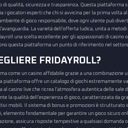
di qualità, sicurezza e trasparenza. Questa piattaforma si 
 i giocatori esperti che chi si avvicina per la prima volta al
mbiente di gioco responsabile, dove ogni utente può divertir
l’avanguardia. La varietà dell’offerta ludica, unita a metodi
dayroll una scelta eccellente per gli appassionati di casino
dono questa piattaforma un punto di riferimento nel settore d
EGLIERE FRIDAYROLL?
erma come un casino affidabile grazie a una combinazione un
 La piattaforma offre un catalogo di giochi estremamente var
a al casino live che ricrea l’atmosfera autentica delle sale d
e la qualità dell’esperienza di gioco, caratterizzata da gra
tivi mobili. Il sistema di bonus e promozioni è strutturato
, elemento fondamentale per garantire un gioco sicuro onlin
cazione, assicura risposte tempestive a qualsiasi domanda o