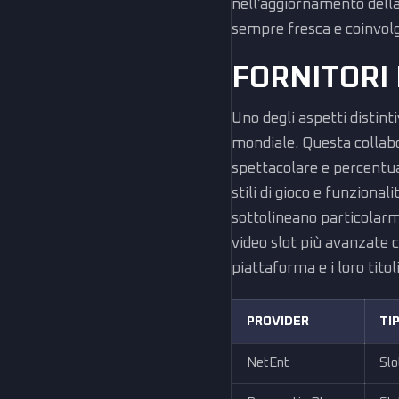
nell’aggiornamento della
sempre fresca e coinvolg
FORNITORI 
Uno degli aspetti distinti
mondiale. Questa collabor
spettacolare e percentual
stili di gioco e funziona
sottolineano particolarme
video slot più avanzate c
piattaforma e i loro titol
PROVIDER
TI
NetEnt
Slo