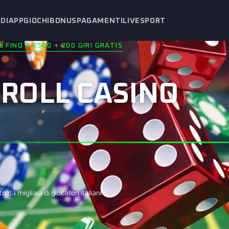
DI
APP
GIOCHI
BONUS
PAGAMENTI
LIVE
SPORT
FINO A €500 + 200 GIRI GRATIS
YROLL CASINO
to da migliaia di giocatori italiani