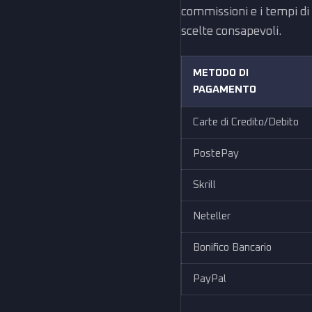
commissioni e i tempi di
scelte consapevoli.
METODO DI
PAGAMENTO
Carte di Credito/Debito
PostePay
Skrill
Neteller
Bonifico Bancario
PayPal