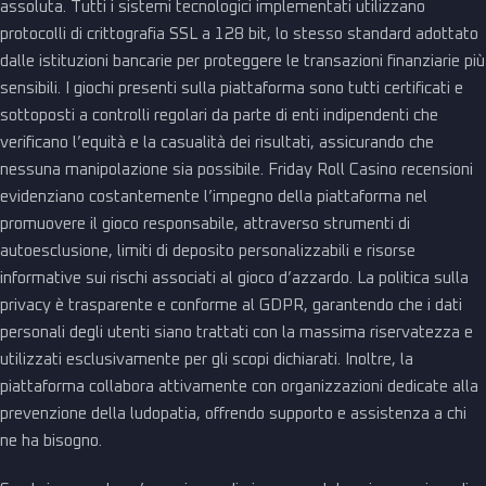
assoluta. Tutti i sistemi tecnologici implementati utilizzano
protocolli di crittografia SSL a 128 bit, lo stesso standard adottato
dalle istituzioni bancarie per proteggere le transazioni finanziarie più
sensibili. I giochi presenti sulla piattaforma sono tutti certificati e
sottoposti a controlli regolari da parte di enti indipendenti che
verificano l’equità e la casualità dei risultati, assicurando che
nessuna manipolazione sia possibile. Friday Roll Casino recensioni
evidenziano costantemente l’impegno della piattaforma nel
promuovere il gioco responsabile, attraverso strumenti di
autoesclusione, limiti di deposito personalizzabili e risorse
informative sui rischi associati al gioco d’azzardo. La politica sulla
privacy è trasparente e conforme al GDPR, garantendo che i dati
personali degli utenti siano trattati con la massima riservatezza e
utilizzati esclusivamente per gli scopi dichiarati. Inoltre, la
piattaforma collabora attivamente con organizzazioni dedicate alla
prevenzione della ludopatia, offrendo supporto e assistenza a chi
ne ha bisogno.