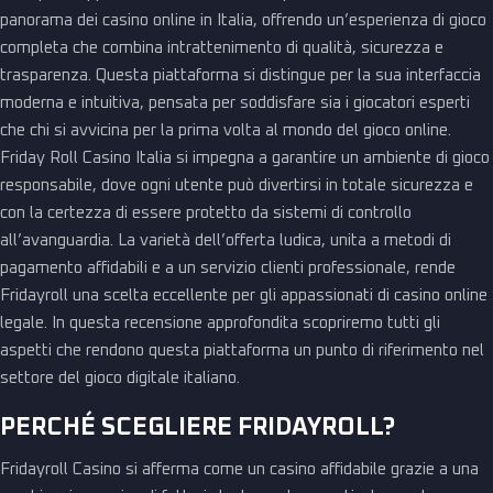
panorama dei casino online in Italia, offrendo un’esperienza di gioco
completa che combina intrattenimento di qualità, sicurezza e
trasparenza. Questa piattaforma si distingue per la sua interfaccia
moderna e intuitiva, pensata per soddisfare sia i giocatori esperti
che chi si avvicina per la prima volta al mondo del gioco online.
Friday Roll Casino Italia si impegna a garantire un ambiente di gioco
responsabile, dove ogni utente può divertirsi in totale sicurezza e
con la certezza di essere protetto da sistemi di controllo
all’avanguardia. La varietà dell’offerta ludica, unita a metodi di
pagamento affidabili e a un servizio clienti professionale, rende
Fridayroll una scelta eccellente per gli appassionati di casino online
legale. In questa recensione approfondita scopriremo tutti gli
aspetti che rendono questa piattaforma un punto di riferimento nel
settore del gioco digitale italiano.
PERCHÉ SCEGLIERE FRIDAYROLL?
Fridayroll Casino si afferma come un casino affidabile grazie a una