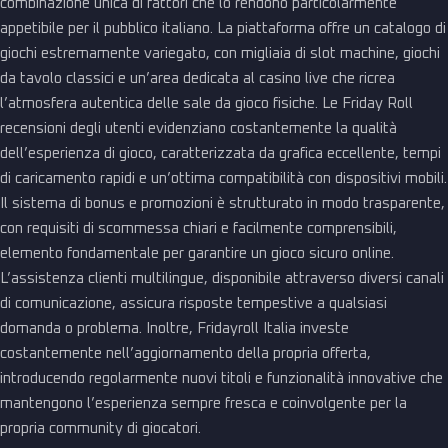
combinazione unica di fattori che lo rendono particolarmente
appetibile per il pubblico italiano. La piattaforma offre un catalogo di
giochi estremamente variegato, con migliaia di slot machine, giochi
da tavolo classici e un’area dedicata al casino live che ricrea
l’atmosfera autentica delle sale da gioco fisiche. Le Friday Roll
recensioni degli utenti evidenziano costantemente la qualità
dell’esperienza di gioco, caratterizzata da grafica eccellente, tempi
di caricamento rapidi e un’ottima compatibilità con dispositivi mobili.
Il sistema di bonus e promozioni è strutturato in modo trasparente,
con requisiti di scommessa chiari e facilmente comprensibili,
elemento fondamentale per garantire un gioco sicuro online.
L’assistenza clienti multilingue, disponibile attraverso diversi canali
di comunicazione, assicura risposte tempestive a qualsiasi
domanda o problema. Inoltre, Fridayroll Italia investe
costantemente nell’aggiornamento della propria offerta,
introducendo regolarmente nuovi titoli e funzionalità innovative che
mantengono l’esperienza sempre fresca e coinvolgente per la
propria community di giocatori.