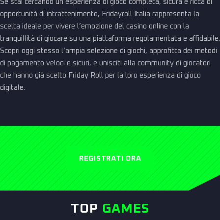
Se stai cercando un’esperienza di gioco completa, sicura e ricca di
opportunità di intrattenimento, Fridayroll Italia rappresenta la
scelta ideale per vivere l’emozione del casino online con la
tranquillità di giocare su una piattaforma regolamentata e affidabile.
Scopri oggi stesso l’ampia selezione di giochi, approfitta dei metodi
di pagamento veloci e sicuri, e unisciti alla community di giocatori
che hanno già scelto Friday Roll per la loro esperienza di gioco
digitale.
REGISTRATI ORA
TOP
GAMES