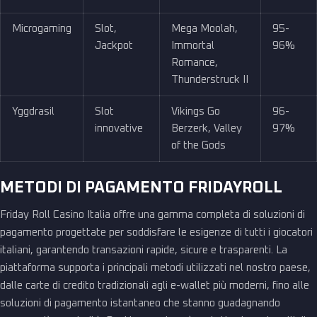
Microgaming
Slot,
Mega Moolah,
95-
Jackpot
Immortal
96%
Romance,
Thunderstruck II
Yggdrasil
Slot
Vikings Go
96-
innovative
Berzerk, Valley
97%
of the Gods
METODI DI PAGAMENTO FRIDAYROLL
Friday Roll Casino Italia offre una gamma completa di soluzioni di
pagamento progettate per soddisfare le esigenze di tutti i giocatori
italiani, garantendo transazioni rapide, sicure e trasparenti. La
piattaforma supporta i principali metodi utilizzati nel nostro paese,
dalle carte di credito tradizionali agli e-wallet più moderni, fino alle
soluzioni di pagamento istantaneo che stanno guadagnando