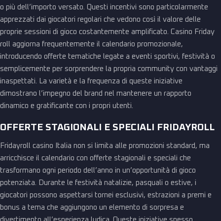
o più dell’importo versato. Questi incentivi sono particolarmente
apprezzati dai giocatori regolari che vedono così il valore delle
proprie sessioni di gioco costantemente amplificato. Casino Friday
roll aggiorna frequentemente il calendario promozionale,
introducendo offerte tematiche legate a eventi sportivi, festività o
semplicemente per sorprendere la propria community con vantaggi
inaspettati. La varietà e la frequenza di queste iniziative
dimostrano l’impegno del brand nel mantenere un rapporto
dinamico e gratificante con i propri utenti.
OFFERTE STAGIONALI E SPECIALI FRIDAYROLL
Fridayroll casino Italia non si limita alle promozioni standard, ma
arricchisce il calendario con offerte stagionali e speciali che
trasformano ogni periodo dell’anno in un’opportunità di gioco
potenziata. Durante le festività natalizie, pasquali o estive, i
giocatori possono aspettarsi tornei esclusivi, estrazioni a premi e
bonus a tema che aggiungono un elemento di sorpresa e
divertimento all’esperienza ludica. Queste iniziative spesso