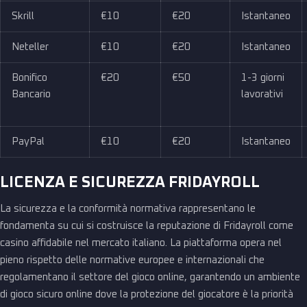
Skrill
€10
€20
Istantaneo
Neteller
€10
€20
Istantaneo
Bonifico
€20
€50
1-3 giorni
Bancario
lavorativi
PayPal
€10
€20
Istantaneo
LICENZA E SICUREZZA FRIDAYROLL
La sicurezza e la conformità normativa rappresentano le
fondamenta su cui si costruisce la reputazione di Fridayroll come
casino affidabile nel mercato italiano. La piattaforma opera nel
pieno rispetto delle normative europee e internazionali che
regolamentano il settore del gioco online, garantendo un ambiente
di gioco sicuro online dove la protezione del giocatore è la priorità