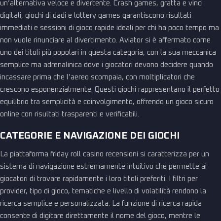
un’alternativa veloce e divertente. Crash games, gratta e vinci
digitali, giochi di dadi e lottery games garantiscono risultati
immediati e sessioni di gioco rapide ideali per chi ha poco tempo ma
non vuole rinunciare al divertimento. Aviator si è affermato come
uno dei titoli più popolari in questa categoria, con la sua meccanica
semplice ma adrenalinica dove i giocatori devono decidere quando
incassare prima che l’aereo scompaia, con moltiplicatori che
crescono esponenzialmente. Questi giochi rappresentano il perfetto
equilibrio tra semplicità e coinvolgimento, offrendo un gioco sicuro
online con risultati trasparenti e verificabili.
CATEGORIE E NAVIGAZIONE DEI GIOCHI
La piattaforma friday roll casino recensioni si caratterizza per un
sistema di navigazione estremamente intuitivo che permette ai
giocatori di trovare rapidamente i loro titoli preferiti. I filtri per
provider, tipo di gioco, tematiche e livello di volatilità rendono la
ricerca semplice e personalizzata. La funzione di ricerca rapida
consente di digitare direttamente il nome del gioco, mentre le