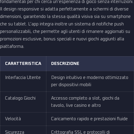
fondamentali per chi cerca un’esperienza di gioco senza interruzioni.
Il design responsive si adatta perfettamente a schermi di diverse
dimensioni, garantendo la stessa qualità visiva sia su smartphone
che su tablet. L’app integra inoltre un sistema di notifiche push
personalizzabili, che permette agli utenti di rimanere aggiornati su
promozioni esclusive, bonus speciali e nuovi giochi aggiunti alla
piattaforma.
CARATTERISTICA
DESCRIZIONE
Interfaccia Utente
Design intuitivo e moderno ottimizzato
per dispositivi mobili
Catalogo Giochi
Accesso completo a slot, giochi da
tavolo, live casino e altro
Velocità
Caricamento rapido e prestazioni fluide
Sicurezza
Crittografia SSL e protocolli di