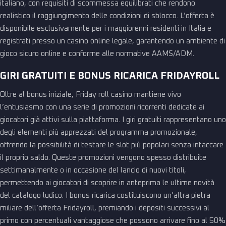
italiano, con requisiti di scommessa equilibrati che rendono
realistico il raggiungimento delle condizioni di sblocco. L’offerta è
disponibile esclusivamente per i maggiorenni residenti in Italia e
registrati presso un casino online legale, garantendo un ambiente di
gioco sicuro online e conforme alle normative AAMS/ADM.
GIRI GRATUITI E BONUS RICARICA FRIDAYROLL
Oltre al bonus iniziale, Friday roll casino mantiene vivo
l’entusiasmo con una serie di promozioni ricorrenti dedicate ai
giocatori già attivi sulla piattaforma. I giri gratuiti rappresentano uno
degli elementi più apprezzati del programma promozionale,
offrendo la possibilità di testare le slot più popolari senza intaccare
il proprio saldo. Queste promozioni vengono spesso distribuite
settimanalmente o in occasione del lancio di nuovi titoli,
permettendo ai giocatori di scoprire in anteprima le ultime novità
del catalogo ludico. I bonus ricarica costituiscono un’altra pietra
miliare dell’offerta Fridayroll, premiando i depositi successivi al
primo con percentuali vantaggiose che possono arrivare fino al 50%