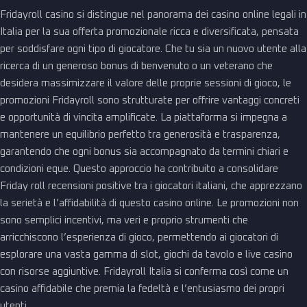
Fridayroll casino si distingue nel panorama dei casino online legali in
Italia per la sua offerta promozionale ricca e diversificata, pensata
per soddisfare ogni tipo di giocatore. Che tu sia un nuovo utente alla
ricerca di un generoso bonus di benvenuto o un veterano che
desidera massimizzare il valore delle proprie sessioni di gioco, le
promozioni Fridayroll sono strutturate per offrire vantaggi concreti
e opportunità di vincita amplificate. La piattaforma si impegna a
mantenere un equilibrio perfetto tra generosità e trasparenza,
garantendo che ogni bonus sia accompagnato da termini chiari e
condizioni eque. Questo approccio ha contribuito a consolidare
Friday roll recensioni positive tra i giocatori italiani, che apprezzano
la serietà e l’affidabilità di questo casino online. Le promozioni non
sono semplici incentivi, ma veri e proprio strumenti che
arricchiscono l’esperienza di gioco, permettendo ai giocatori di
esplorare una vasta gamma di slot, giochi da tavolo e live casino
con risorse aggiuntive. Fridayroll Italia si conferma così come un
casino affidabile che premia la fedeltà e l’entusiasmo dei propri
utenti.