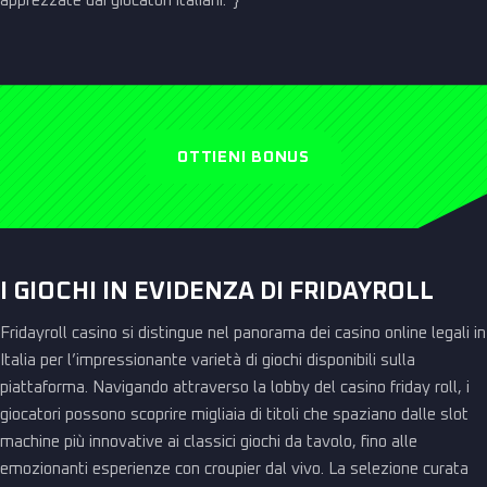
apprezzate dai giocatori italiani.”}
OTTIENI BONUS
I GIOCHI IN EVIDENZA DI FRIDAYROLL
Fridayroll casino si distingue nel panorama dei casino online legali in
Italia per l’impressionante varietà di giochi disponibili sulla
piattaforma. Navigando attraverso la lobby del casino friday roll, i
giocatori possono scoprire migliaia di titoli che spaziano dalle slot
machine più innovative ai classici giochi da tavolo, fino alle
emozionanti esperienze con croupier dal vivo. La selezione curata